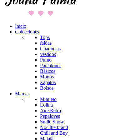
Inicio
Colecciones
Tops
faldas
Chaquetas
vestidos
Punto
Pantalones
Básicos
Monos
Zapatos
Bolsos
Marcas
Minueto
Lolina
Aire Retro
Pepaloves
Smile Show
Noc the brand
Chill and Buy
Malalá