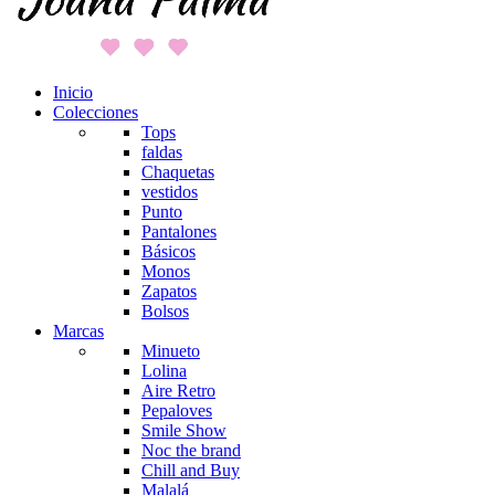
Inicio
Colecciones
Tops
faldas
Chaquetas
vestidos
Punto
Pantalones
Básicos
Monos
Zapatos
Bolsos
Marcas
Minueto
Lolina
Aire Retro
Pepaloves
Smile Show
Noc the brand
Chill and Buy
Malalá