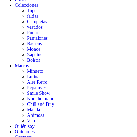
Colecciones
Tops
faldas
Chaquetas
vestidos
Punto
Pantalones
Básicos
Monos
Zapatos
Bolsos
Marcas
Minueto
Lolina
Aire Retro
Pepaloves
Smile Show
Noc the brand
Chill and Buy
Malalá
Animosa
Vila
Quién soy
Opiniones