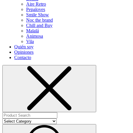
Aire Retro
Pepaloves
Smile Show
Noc the brand
Chill and Buy
Malalá
Animosa
Vila
Quién soy
Opiniones
Contacto