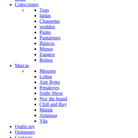
Colecciones
Tops
faldas
Chaquetas
vestidos
Punto
Pantalones
Básicos
Monos
Zapatos
Bolsos
Marcas
Minueto
Lolina
Aire Retro
Pepaloves
Smile Show
Noc the brand
Chill and Buy
Malalá
Animosa
Vila
Quién soy
Opiniones
Contacto