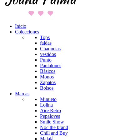
Inicio
Colecciones
Tops
faldas
Chaquetas
vestidos
Punto
Pantalones
Básicos
Monos
Zapatos
Bolsos
Marcas
Minueto
Lolina
Aire Retro
Pepaloves
Smile Show
Noc the brand
Chill and Buy
Malalá