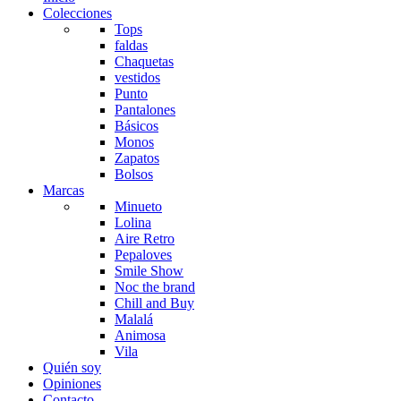
Colecciones
Tops
faldas
Chaquetas
vestidos
Punto
Pantalones
Básicos
Monos
Zapatos
Bolsos
Marcas
Minueto
Lolina
Aire Retro
Pepaloves
Smile Show
Noc the brand
Chill and Buy
Malalá
Animosa
Vila
Quién soy
Opiniones
Contacto