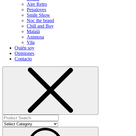
Aire Retro
Pepaloves
Smile Show
Noc the brand
Chill and Buy
Malalá
Animosa
Vila
Quién soy
Opiniones
Contacto