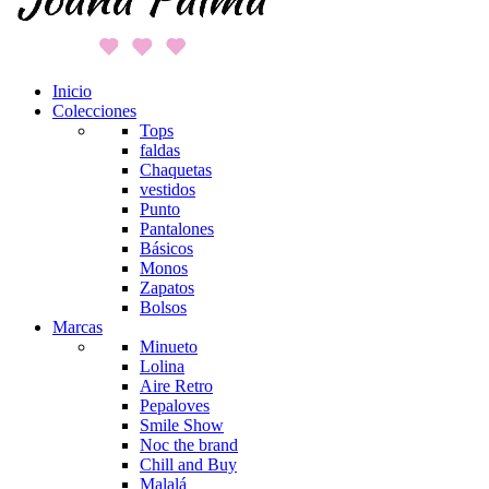
Inicio
Colecciones
Tops
faldas
Chaquetas
vestidos
Punto
Pantalones
Básicos
Monos
Zapatos
Bolsos
Marcas
Minueto
Lolina
Aire Retro
Pepaloves
Smile Show
Noc the brand
Chill and Buy
Malalá