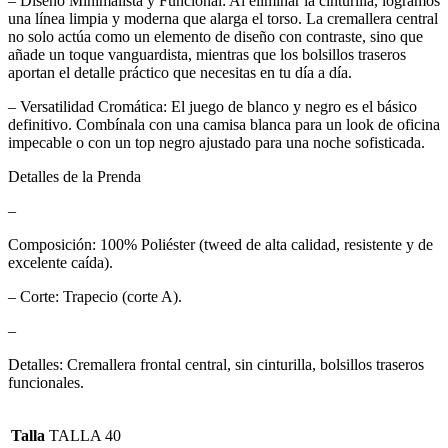
– Diseño Minimalista y Funcional: Al eliminar la cinturilla, logramos
una línea limpia y moderna que alarga el torso. La cremallera central
no solo actúa como un elemento de diseño con contraste, sino que
añade un toque vanguardista, mientras que los bolsillos traseros
aportan el detalle práctico que necesitas en tu día a día.
– Versatilidad Cromática: El juego de blanco y negro es el básico
definitivo. Combínala con una camisa blanca para un look de oficina
impecable o con un top negro ajustado para una noche sofisticada.
Detalles de la Prenda
–
Composición: 100% Poliéster (tweed de alta calidad, resistente y de
excelente caída).
– Corte: Trapecio (corte A).
–
Detalles: Cremallera frontal central, sin cinturilla, bolsillos traseros
funcionales.
Talla
TALLA 40