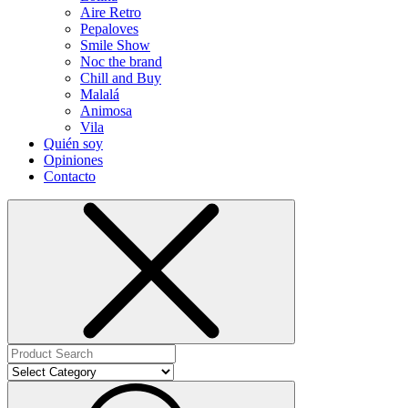
Aire Retro
Pepaloves
Smile Show
Noc the brand
Chill and Buy
Malalá
Animosa
Vila
Quién soy
Opiniones
Contacto