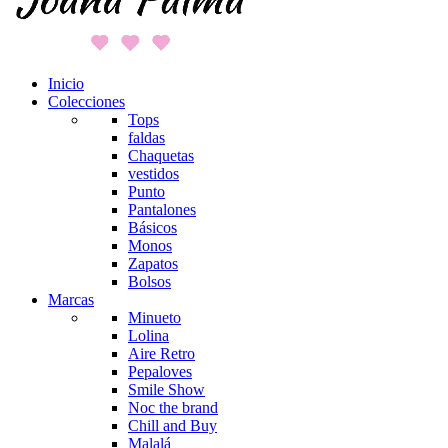
Inicio
Colecciones
Tops
faldas
Chaquetas
vestidos
Punto
Pantalones
Básicos
Monos
Zapatos
Bolsos
Marcas
Minueto
Lolina
Aire Retro
Pepaloves
Smile Show
Noc the brand
Chill and Buy
Malalá