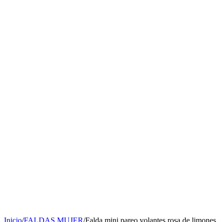
Inicio
/
FALDAS MUJER
/
Falda mini pareo volantes rosa de limones