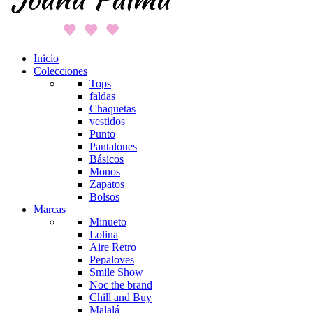
Inicio
Colecciones
Tops
faldas
Chaquetas
vestidos
Punto
Pantalones
Básicos
Monos
Zapatos
Bolsos
Marcas
Minueto
Lolina
Aire Retro
Pepaloves
Smile Show
Noc the brand
Chill and Buy
Malalá