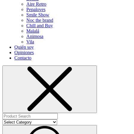
Aire Retro
Pepaloves
Smile Show
Noc the brand
Chill and Buy
Malalá
Animosa
Vila
Quién soy
Opiniones
Contacto