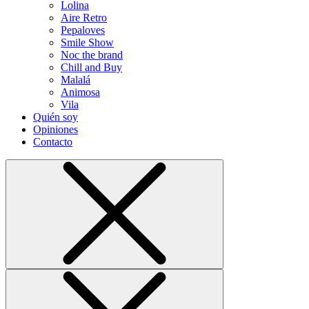
Lolina
Aire Retro
Pepaloves
Smile Show
Noc the brand
Chill and Buy
Malalá
Animosa
Vila
Quién soy
Opiniones
Contacto