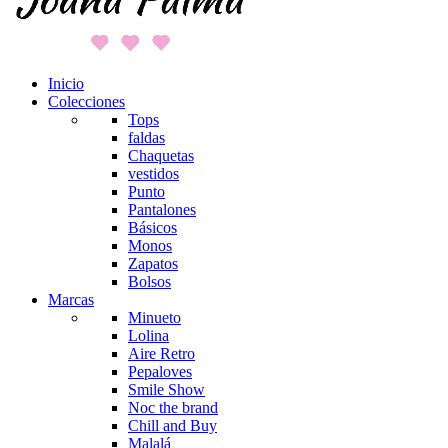
Inicio
Colecciones
Tops
faldas
Chaquetas
vestidos
Punto
Pantalones
Básicos
Monos
Zapatos
Bolsos
Marcas
Minueto
Lolina
Aire Retro
Pepaloves
Smile Show
Noc the brand
Chill and Buy
Malalá