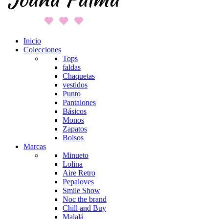
Inicio
Colecciones
Tops
faldas
Chaquetas
vestidos
Punto
Pantalones
Básicos
Monos
Zapatos
Bolsos
Marcas
Minueto
Lolina
Aire Retro
Pepaloves
Smile Show
Noc the brand
Chill and Buy
Malalá