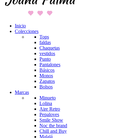
Inicio
Colecciones
Tops
faldas
Chaquetas
vestidos
Punto
Pantalones
Básicos
Monos
Zapatos
Bolsos
Marcas
Minueto
Lolina
Aire Retro
Pepaloves
Smile Show
Noc the brand
Chill and Buy
Malalá