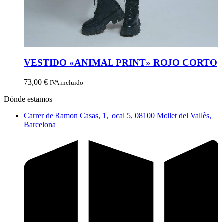
VESTIDO «ANIMAL PRINT» ROJO CORTO
73,00
€
IVA incluido
Dónde estamos
Carrer de Ramon Casas, 1, local 5, 08100 Mollet del Vallès,
Barcelona