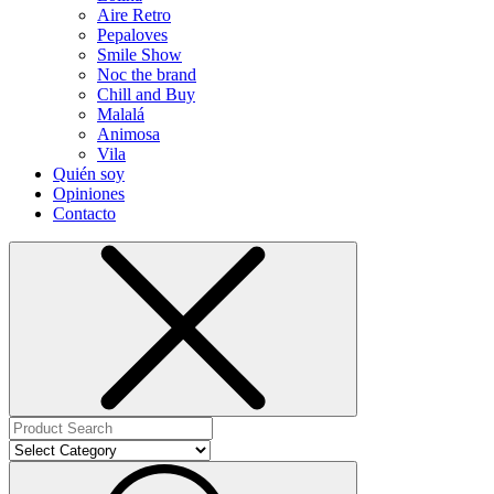
Aire Retro
Pepaloves
Smile Show
Noc the brand
Chill and Buy
Malalá
Animosa
Vila
Quién soy
Opiniones
Contacto