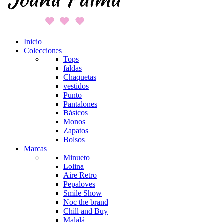
Inicio
Colecciones
Tops
faldas
Chaquetas
vestidos
Punto
Pantalones
Básicos
Monos
Zapatos
Bolsos
Marcas
Minueto
Lolina
Aire Retro
Pepaloves
Smile Show
Noc the brand
Chill and Buy
Malalá