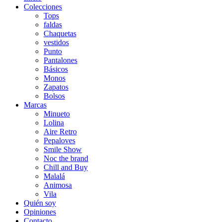
Colecciones
Tops
faldas
Chaquetas
vestidos
Punto
Pantalones
Básicos
Monos
Zapatos
Bolsos
Marcas
Minueto
Lolina
Aire Retro
Pepaloves
Smile Show
Noc the brand
Chill and Buy
Malalá
Animosa
Vila
Quién soy
Opiniones
Contacto