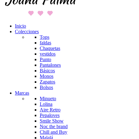
Inicio
Colecciones
Tops
faldas
Chaquetas
vestidos
Punto
Pantalones
Básicos
Monos
Zapatos
Bolsos
Marcas
Minueto
Lolina
Aire Retro
Pepaloves
Smile Show
Noc the brand
Chill and Buy
Malalá