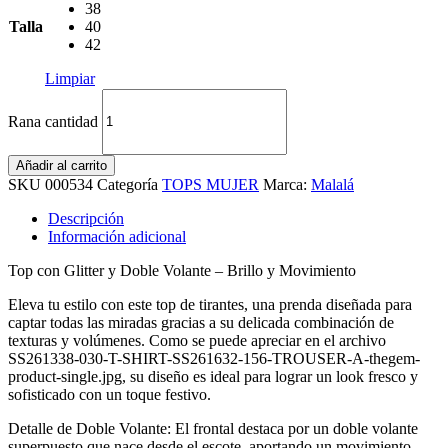
38
Talla
40
42
Limpiar
Rana cantidad
Añadir al carrito
SKU
000534
Categoría
TOPS MUJER
Marca:
Malalá
Descripción
Información adicional
Top con Glitter y Doble Volante – Brillo y Movimiento
Eleva tu estilo con este top de tirantes, una prenda diseñada para
captar todas las miradas gracias a su delicada combinación de
texturas y volúmenes. Como se puede apreciar en el archivo
SS261338-030-T-SHIRT-SS261632-156-TROUSER-A-thegem-
product-single.jpg, su diseño es ideal para lograr un look fresco y
sofisticado con un toque festivo.
Detalle de Doble Volante: El frontal destaca por un doble volante
superpuesto que nace desde el escote, aportando un movimiento