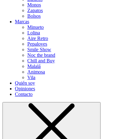
Monos
Zapatos
Bolsos
Marcas
Minueto
Lolina
Aire Retro
Pepaloves
Smile Show
Noc the brand
Chill and Buy
Malalá
Animosa
Vila
Quién soy
Opiniones
Contacto