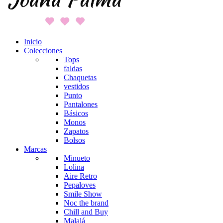
Inicio
Colecciones
Tops
faldas
Chaquetas
vestidos
Punto
Pantalones
Básicos
Monos
Zapatos
Bolsos
Marcas
Minueto
Lolina
Aire Retro
Pepaloves
Smile Show
Noc the brand
Chill and Buy
Malalá