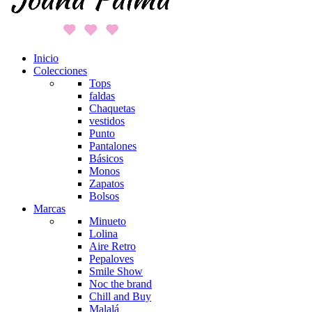
Inicio
Colecciones
Tops
faldas
Chaquetas
vestidos
Punto
Pantalones
Básicos
Monos
Zapatos
Bolsos
Marcas
Minueto
Lolina
Aire Retro
Pepaloves
Smile Show
Noc the brand
Chill and Buy
Malalá