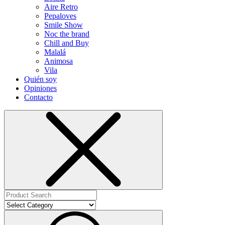
Aire Retro
Pepaloves
Smile Show
Noc the brand
Chill and Buy
Malalá
Animosa
Vila
Quién soy
Opiniones
Contacto