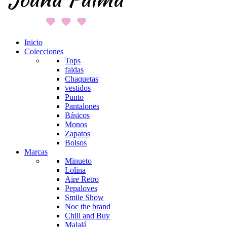
Inicio
Colecciones
Tops
faldas
Chaquetas
vestidos
Punto
Pantalones
Básicos
Monos
Zapatos
Bolsos
Marcas
Minueto
Lolina
Aire Retro
Pepaloves
Smile Show
Noc the brand
Chill and Buy
Malalá