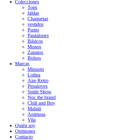
Colecciones
Tops
faldas
Chaquetas
vestidos
Punto
Pantalones
Básicos
Monos
Zapatos
Bolsos
Marcas
Minueto
Lolina
Aire Retro
Pepaloves
Smile Show
Noc the brand
Chill and Buy
Malalá
Animosa
Vila
Quién soy
Opiniones
Contacto