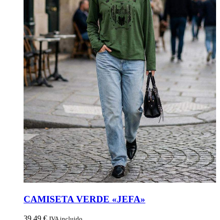
CAMISETA VERDE «JEFA»
39,49
€
IVA incluido