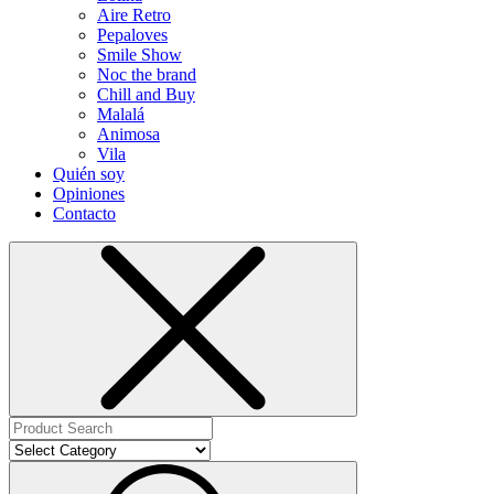
Aire Retro
Pepaloves
Smile Show
Noc the brand
Chill and Buy
Malalá
Animosa
Vila
Quién soy
Opiniones
Contacto