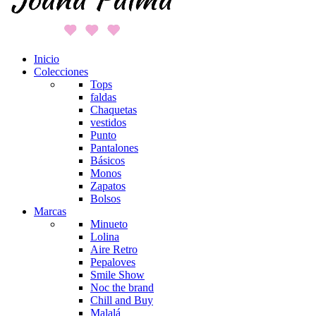
Inicio
Colecciones
Tops
faldas
Chaquetas
vestidos
Punto
Pantalones
Básicos
Monos
Zapatos
Bolsos
Marcas
Minueto
Lolina
Aire Retro
Pepaloves
Smile Show
Noc the brand
Chill and Buy
Malalá