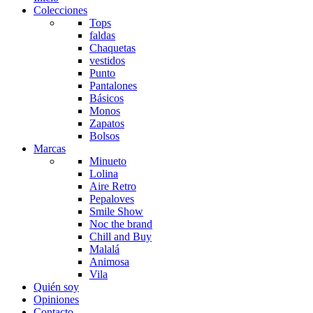
Colecciones
Tops
faldas
Chaquetas
vestidos
Punto
Pantalones
Básicos
Monos
Zapatos
Bolsos
Marcas
Minueto
Lolina
Aire Retro
Pepaloves
Smile Show
Noc the brand
Chill and Buy
Malalá
Animosa
Vila
Quién soy
Opiniones
Contacto