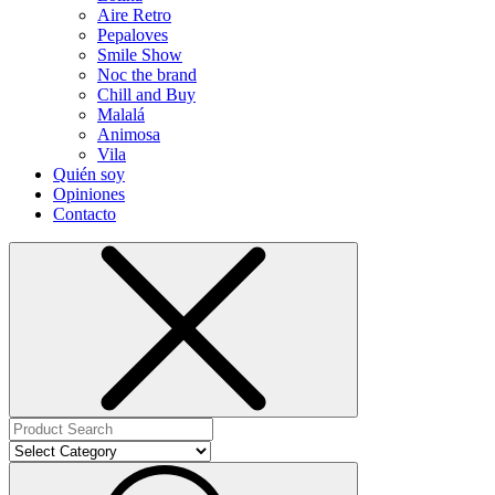
Aire Retro
Pepaloves
Smile Show
Noc the brand
Chill and Buy
Malalá
Animosa
Vila
Quién soy
Opiniones
Contacto