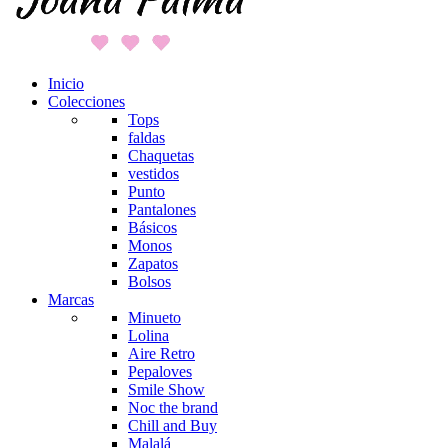
Inicio
Colecciones
Tops
faldas
Chaquetas
vestidos
Punto
Pantalones
Básicos
Monos
Zapatos
Bolsos
Marcas
Minueto
Lolina
Aire Retro
Pepaloves
Smile Show
Noc the brand
Chill and Buy
Malalá