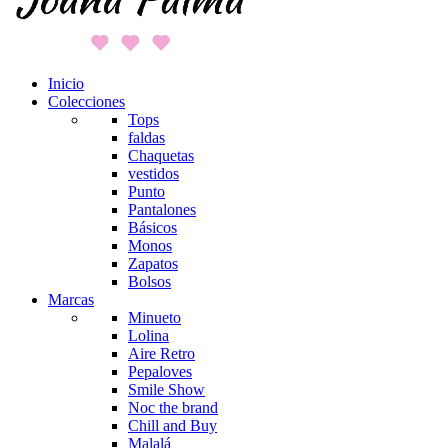
Inicio
Colecciones
Tops
faldas
Chaquetas
vestidos
Punto
Pantalones
Básicos
Monos
Zapatos
Bolsos
Marcas
Minueto
Lolina
Aire Retro
Pepaloves
Smile Show
Noc the brand
Chill and Buy
Malalá