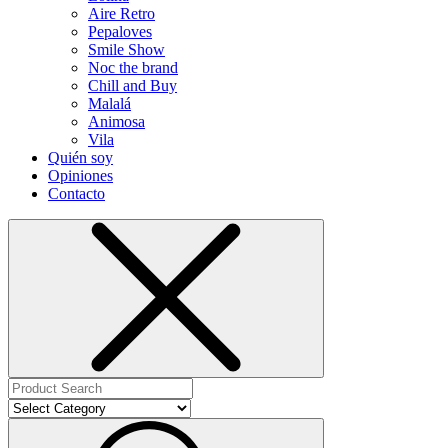
Aire Retro
Pepaloves
Smile Show
Noc the brand
Chill and Buy
Malalá
Animosa
Vila
Quién soy
Opiniones
Contacto