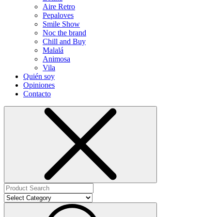
Aire Retro
Pepaloves
Smile Show
Noc the brand
Chill and Buy
Malalá
Animosa
Vila
Quién soy
Opiniones
Contacto