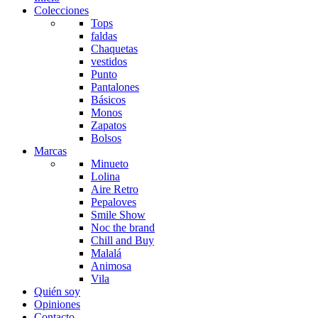
Colecciones
Tops
faldas
Chaquetas
vestidos
Punto
Pantalones
Básicos
Monos
Zapatos
Bolsos
Marcas
Minueto
Lolina
Aire Retro
Pepaloves
Smile Show
Noc the brand
Chill and Buy
Malalá
Animosa
Vila
Quién soy
Opiniones
Contacto